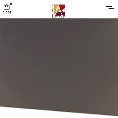
0
0.00€