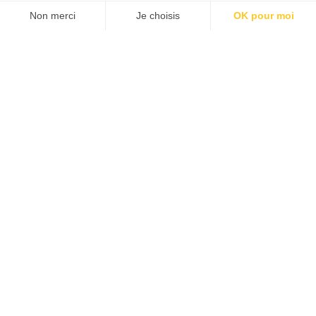
Non merci
Je choisis
OK pour moi
20.00
€
–
59.99
€
Axeptio consent
Voir les produits
Plateforme de Gestion du Consentement : Personnalisez 
Notre plateforme vous permet d'adapter et de gérer vos pa
AF-Ramen