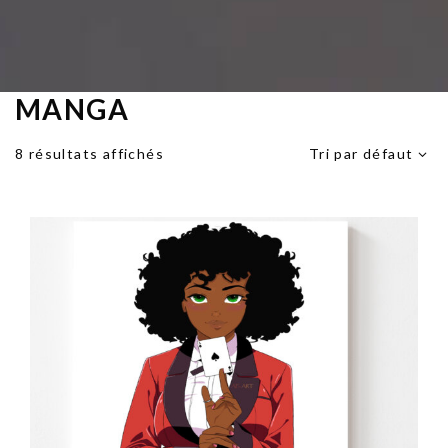
MANGA
Skip
to
content
8 résultats affichés
Tri par défaut