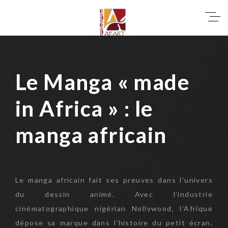
Skip
0
to
0.00€
content
Le Manga « made
Le Manga « made
in Africa » : le
in Africa » : le
manga africain
manga africain
Le manga africain fait ses preuves dans l’univers
du dessin animé. Avec l’industrie
cinématographique nigérian Nollywood, l’Afrique
dépose sa marque dans l’histoire du petit écran.